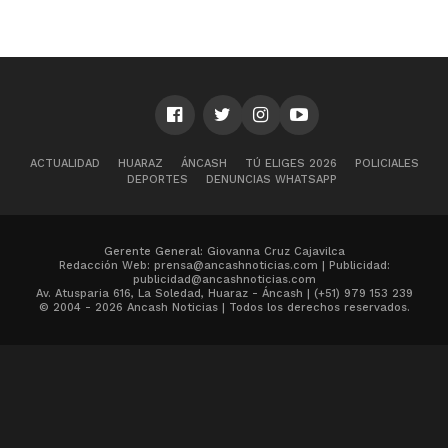
ACTUALIDAD
HUARAZ
ÁNCASH
TÚ ELIGES 2026
POLICIALES
DEPORTES
DENUNCIAS WHATSAPP
Gerente General: Giovanna Cruz Cajavilca
Redacción Web: prensa@ancashnoticias.com | Publicidad:
publicidad@ancashnoticias.com
Av. Atusparia 616, La Soledad, Huaraz - Áncash | (+51) 979 153 239
© 2004 - 2026 Ancash Noticias | Todos los derechos reservados.