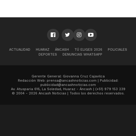
ACTUALIDAD
HUARAZ
ÁNCASH
TÚ ELIGES 2026
POLICIALES
DEPORTES
DENUNCIAS WHATSAPP
Gerente General: Giovanna Cruz Cajavilca
Redacción Web: prensa@ancashnoticias.com | Publicidad:
publicidad@ancashnoticias.com
Av. Atusparia 616, La Soledad, Huaraz - Áncash | (+51) 979 153 239
© 2004 - 2026 Ancash Noticias | Todos los derechos reservados.