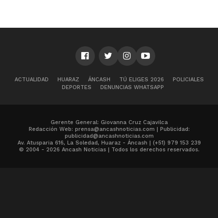
ACTUALIDAD
HUARAZ
ÁNCASH
TÚ ELIGES 2026
POLICIALES
DEPORTES
DENUNCIAS WHATSAPP
Gerente General: Giovanna Cruz Cajavilca
Redacción Web: prensa@ancashnoticias.com | Publicidad:
publicidad@ancashnoticias.com
Av. Atusparia 616, La Soledad, Huaraz - Áncash | (+51) 979 153 239
© 2004 - 2026 Ancash Noticias | Todos los derechos reservados.