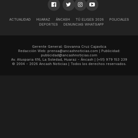
ACTUALIDAD
HUARAZ
ÁNCASH
TÚ ELIGES 2026
POLICIALES
DEPORTES
DENUNCIAS WHATSAPP
Gerente General: Giovanna Cruz Cajavilca
Redacción Web: prensa@ancashnoticias.com | Publicidad:
publicidad@ancashnoticias.com
Av. Atusparia 616, La Soledad, Huaraz - Áncash | (+51) 979 153 239
© 2004 - 2026 Ancash Noticias | Todos los derechos reservados.