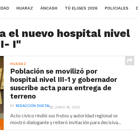
IDAD
HUARAZ
ÁNCASH
TÚ ELIGES 2026
POLICIALES
a el nuevo hospital nivel
II- I"
HUARAZ
Población se movilizó por
hospital nivel III-1 y gobernador
suscribe acta para entrega de
terreno
BY
REDACCION DIGITAL
JUNIO 18, 2021
Acto cívico rindió sus frutos y autoridad regional se
mostró dialogante y reiteró invitación para decisiva...