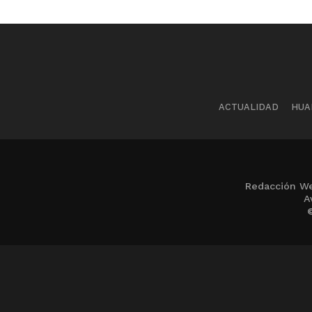
ACTUALIDAD
HUA
Redacción We
A
©