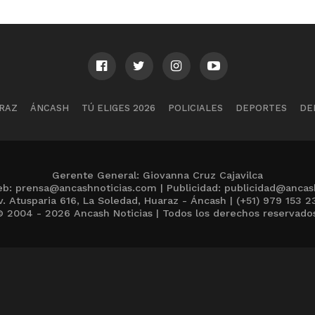
RAZ
ÁNCASH
TÚ ELIGES 2026
POLICIALES
DEPORTES
DE
Gerente General: Giovanna Cruz Cajavilca
b: prensa@ancashnoticias.com | Publicidad: publicidad@ancas
v. Atusparia 616, La Soledad, Huaraz - Áncash | (+51) 979 153 2
 2004 - 2026 Ancash Noticias | Todos los derechos reservado