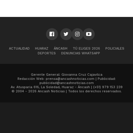
ACTUALIDAD
HUARAZ
ÁNCASH
TÚ ELIGES 2026
POLICIALES
DEPORTES
DENUNCIAS WHATSAPP
Gerente General: Giovanna Cruz Cajavilca
Redacción Web: prensa@ancashnoticias.com | Publicidad:
publicidad@ancashnoticias.com
Av. Atusparia 616, La Soledad, Huaraz - Áncash | (+51) 979 153 239
© 2004 - 2026 Ancash Noticias | Todos los derechos reservados.