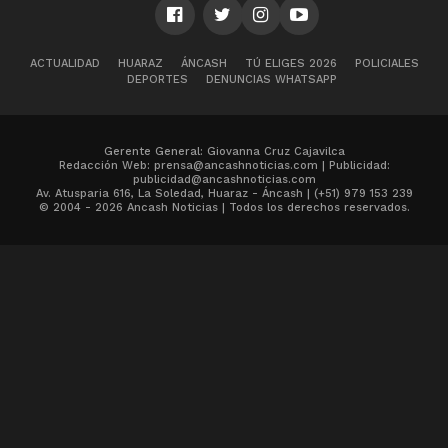
ACTUALIDAD
HUARAZ
ÁNCASH
TÚ ELIGES 2026
POLICIALES
DEPORTES
DENUNCIAS WHATSAPP
Gerente General: Giovanna Cruz Cajavilca
Redacción Web: prensa@ancashnoticias.com | Publicidad:
publicidad@ancashnoticias.com
Av. Atusparia 616, La Soledad, Huaraz - Áncash | (+51) 979 153 239
© 2004 - 2026 Ancash Noticias | Todos los derechos reservados.