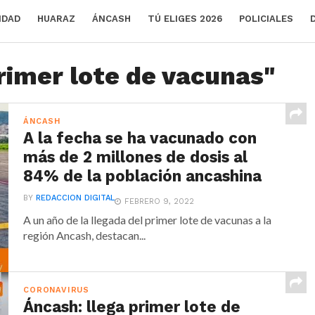
IDAD
HUARAZ
ÁNCASH
TÚ ELIGES 2026
POLICIALES
rimer lote de vacunas"
ÁNCASH
A la fecha se ha vacunado con
más de 2 millones de dosis al
84% de la población ancashina
BY
REDACCION DIGITAL
FEBRERO 9, 2022
A un año de la llegada del primer lote de vacunas a la
región Ancash, destacan...
CORONAVIRUS
Áncash: llega primer lote de