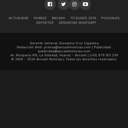
ACTUALIDAD
HUARAZ
ÁNCASH
TÚ ELIGES 2026
POLICIALES
DEPORTES
DENUNCIAS WHATSAPP
Gerente General: Giovanna Cruz Cajavilca
Redacción Web: prensa@ancashnoticias.com | Publicidad:
publicidad@ancashnoticias.com
Av. Atusparia 616, La Soledad, Huaraz - Áncash | (+51) 979 153 239
© 2004 - 2026 Ancash Noticias | Todos los derechos reservados.