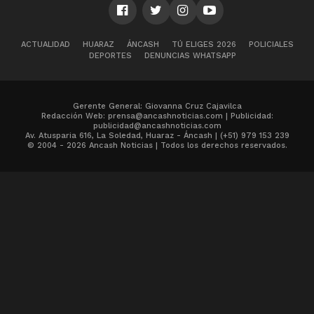
ACTUALIDAD
HUARAZ
ÁNCASH
TÚ ELIGES 2026
POLICIALES
DEPORTES
DENUNCIAS WHATSAPP
Gerente General: Giovanna Cruz Cajavilca
Redacción Web: prensa@ancashnoticias.com | Publicidad:
publicidad@ancashnoticias.com
Av. Atusparia 616, La Soledad, Huaraz - Áncash | (+51) 979 153 239
© 2004 - 2026 Ancash Noticias | Todos los derechos reservados.