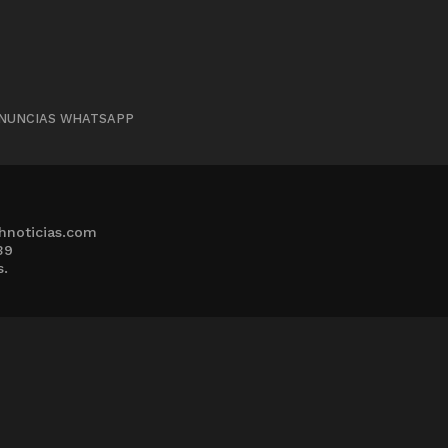
NUNCIAS WHATSAPP
hnoticias.com
39
s.