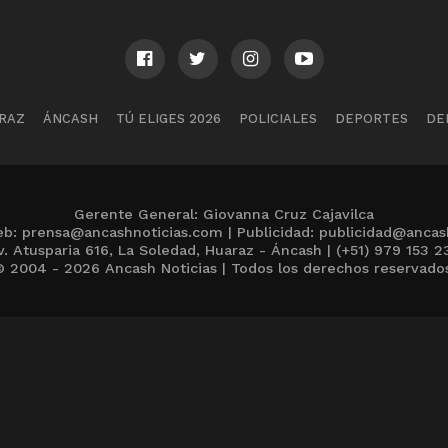
RAZ
ÁNCASH
TÚ ELIGES 2026
POLICIALES
DEPORTES
DE
Gerente General: Giovanna Cruz Cajavilca
b: prensa@ancashnoticias.com | Publicidad: publicidad@ancas
v. Atusparia 616, La Soledad, Huaraz - Áncash | (+51) 979 153 2
 2004 - 2026 Ancash Noticias | Todos los derechos reservado