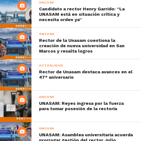
ÁNCASH
Candidato a rector Henry Garrido: “La
UNASAM está en situación crítica y
necesita orden ya”
ÁNCASH
Rector de la Unasam cuestiona la
creación de nueva universidad en San
Marcos y resalta logros
ACTUALIDAD
Rector de Unasam destaca avances en el
47° aniversario
ÁNCASH
UNASAM: Reyes ingresa por la fuerza
para tomar posesión de la rectoría
ÁNCASH
UNASAM: Asamblea universitaria acuerda
prorrogar gestión del rector Julio