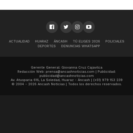
ACTUALIDAD
HUARAZ
ÁNCASH
TÚ ELIGES 2026
POLICIALES
DEPORTES
DENUNCIAS WHATSAPP
Gerente General: Giovanna Cruz Cajavilca
Redacción Web: prensa@ancashnoticias.com | Publicidad:
publicidad@ancashnoticias.com
Av. Atusparia 616, La Soledad, Huaraz - Áncash | (+51) 979 153 239
© 2004 - 2026 Ancash Noticias | Todos los derechos reservados.