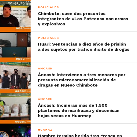
POLICIALES
Chimbote: caen dos presuntos
integrantes de «Los Patecos» con armas
y explosivos
POLICIALES
Huari: Sentencian a diez años de prisión
a dos sujetos por tráfico ilícito de drogas
ÁNCASH
Áncash: Intervienen a tres menores por
presunta microcomercialización de
drogas en Nuevo Chimbote
ÁNCASH
Áncash: Incineran más de 1,500
plantones de marihuana y decomisan
hojas secas en Huarmey
HUARAZ
Hombre termina herido tras gresca en