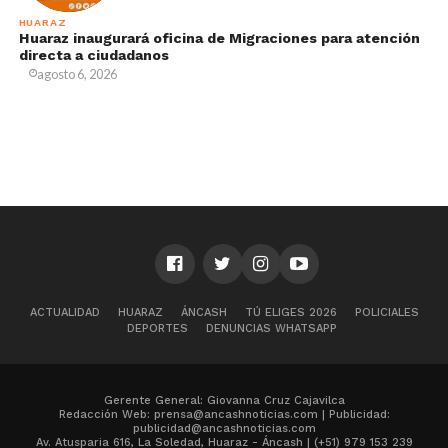
HUARAZ
Huaraz inaugurará oficina de Migraciones para atención
directa a ciudadanos
agosto 6, 2026
ACTUALIDAD
HUARAZ
ÁNCASH
TÚ ELIGES 2026
POLICIALES
DEPORTES
DENUNCIAS WHATSAPP
Gerente General: Giovanna Cruz Cajavilca
Redacción Web: prensa@ancashnoticias.com | Publicidad:
publicidad@ancashnoticias.com
Av. Atusparia 616, La Soledad, Huaraz - Áncash | (+51) 979 153 239