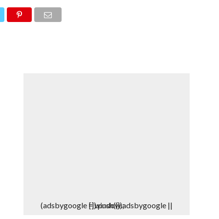
DEPORTES
DENUNCIAS WHATSAPP
(adsbygoogle = window.adsbygoogle || []).push({});