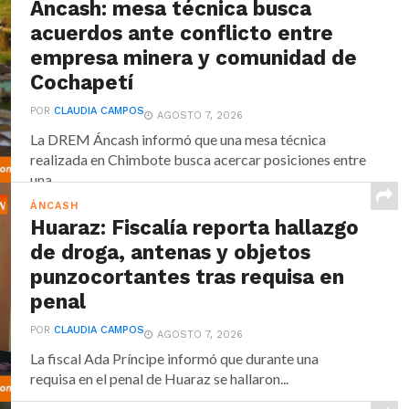
Áncash: mesa técnica busca
acuerdos ante conflicto entre
empresa minera y comunidad de
Cochapetí
POR
CLAUDIA CAMPOS
AGOSTO 7, 2026
La DREM Áncash informó que una mesa técnica
realizada en Chimbote busca acercar posiciones entre
una...
ÁNCASH
Huaraz: Fiscalía reporta hallazgo
de droga, antenas y objetos
punzocortantes tras requisa en
penal
POR
CLAUDIA CAMPOS
AGOSTO 7, 2026
La fiscal Ada Príncipe informó que durante una
requisa en el penal de Huaraz se hallaron...