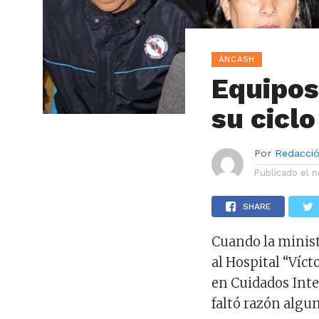
ÁNCASH
Equipos
su cicl
Por
Redacció
Publicado el
n
SHARE
Cuando la ministr
al Hospital “Víc
en Cuidados Inten
faltó razón algun