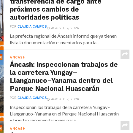
transferencia de cargo ante
próximos cambios de
autoridades políticas
POR
CLAUDIA CAMPOS
AGOSTO 7, 2026
La prefecta regional de Áncash informó que ya tienen
lista la documentación e inventarios para la...
ÁNCASH
Áncash: inspeccionan trabajos de
la carretera Yungay–
Llanganuco–Yanama dentro del
Parque Nacional Huascarán
POR
CLAUDIA CAMPOS
AGOSTO 7, 2026
Inspeccionan los trabajos de la carretera Yungay–
Llanganuco–Yanama en el Parque Nacional Huascarán
y brindan recomendaciones para...
ÁNCASH