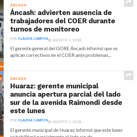
ÁNCASH
Áncash: advierten ausencia de
trabajadores del COER durante
turnos de monitoreo
POR
CLAUDIA CAMPOS
AGOSTO 7, 2026
El gerente general del GORE Áncash informó que se
aplican correctivos en el COER ante problemas...
ÁNCASH
Huaraz: gerente municipal
anuncia apertura parcial del lado
sur de la avenida Raimondi desde
este lunes
POR
CLAUDIA CAMPOS
AGOSTO 7, 2026
El gerente municipal de Huaraz informó que este lunes
se habilitará parcialmente el lado sur de...