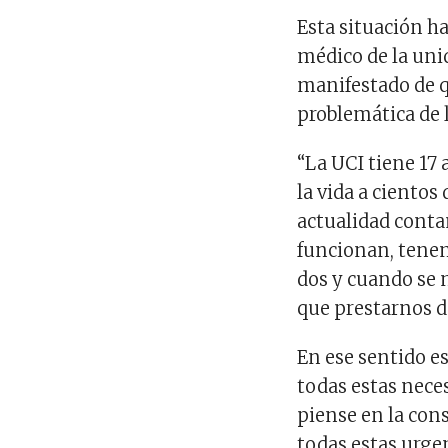
Esta situación ha
médico de la uni
manifestado de qu
problemática de l
“La UCI tiene 17
la vida a ciento
actualidad conta
funcionan, tenem
dos y cuando se
que prestarnos de
En ese sentido e
todas estas neces
piense en la con
todas estas urge