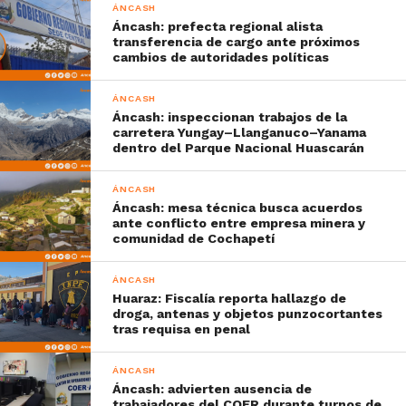
ÁNCASH
Áncash: prefecta regional alista
transferencia de cargo ante próximos
cambios de autoridades políticas
ÁNCASH
Áncash: inspeccionan trabajos de la
carretera Yungay–Llanganuco–Yanama
dentro del Parque Nacional Huascarán
ÁNCASH
Áncash: mesa técnica busca acuerdos
ante conflicto entre empresa minera y
comunidad de Cochapetí
ÁNCASH
Huaraz: Fiscalía reporta hallazgo de
droga, antenas y objetos punzocortantes
tras requisa en penal
ÁNCASH
Áncash: advierten ausencia de
trabajadores del COER durante turnos de