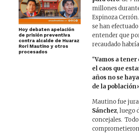
millones durante
Espinoza Cerrón.
se han efectuado
Hoy debaten apelación
entender que por 
de prisión preventiva
contra alcalde de Huaraz
recaudado habría
Rori Mautino y otros
procesados
“
Vamos a tener 
el caos que est
años no se hay
de la población
Mautino fue jur
Sánchez
, luego 
concejales. Todo
comprometieron 