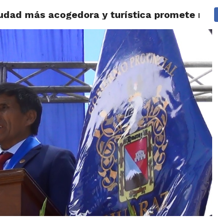
iudad más acogedora y turística promete nue
IDAD
HUARAZ
ÁNCASH
TÚ ELIGES 2026
POLICIALES