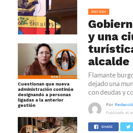
ÁNCASH
Gobiern
y una c
turísti
alcalde
Flamante burgo
dejado una mun
Cuestionan que nueva
administración continúe
con deudas y co
designando a personas
ligadas a la anterior
Por
Redacció
gestión
Publicado el
e
SHARE