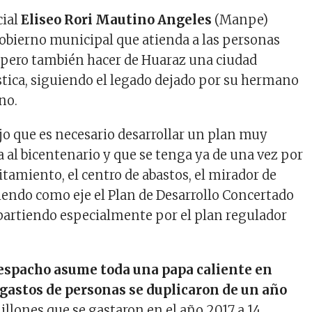
cial
Eliseo Rori Mautino Angeles
(Manpe)
gobierno municipal que atienda a las personas
 pero también hacer de Huaraz una ciudad
stica, siguiendo el legado dejado por su hermano
no.
ijo que es necesario desarrollar un plan muy
a al bicentenario y que se tenga ya de una vez por
vitamiento, el centro de abastos, el mirador de
endo como eje el Plan de Desarrollo Concertado
, partiendo especialmente por el plan regulador
espacho asume toda una papa caliente en
s gastos de personas se duplicaron de un año
millones que se gastaron en el año 2017 a 14