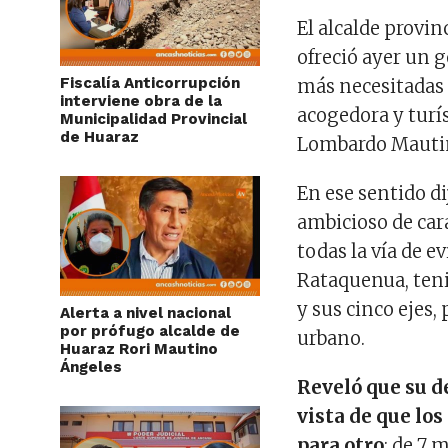
El alcalde provin
ofreció ayer un 
Fiscalía Anticorrupción
más necesitadas
interviene obra de la
acogedora y turí
Municipalidad Provincial
de Huaraz
Lombardo Mauti
En ese sentido d
ambicioso de car
todas la vía de e
Rataquenua, teni
y sus cinco ejes
Alerta a nivel nacional
por prófugo alcalde de
urbano.
Huaraz Rori Mautino
Ángeles
Reveló que su d
vista de que lo
para otro
: de 7 