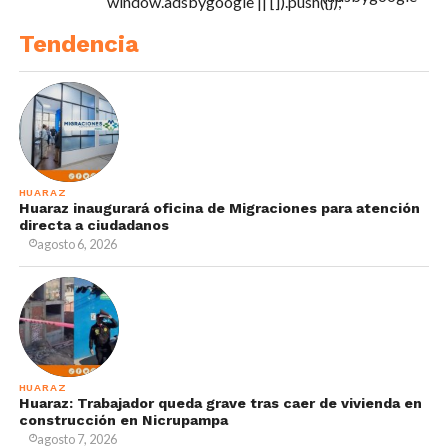
window.adsbygoogle || []).push({});
Tendencia
HUARAZ
Huaraz inaugurará oficina de Migraciones para atención
directa a ciudadanos
agosto 6, 2026
HUARAZ
Huaraz: Trabajador queda grave tras caer de vivienda en
construcción en Nicrupampa
agosto 7, 2026