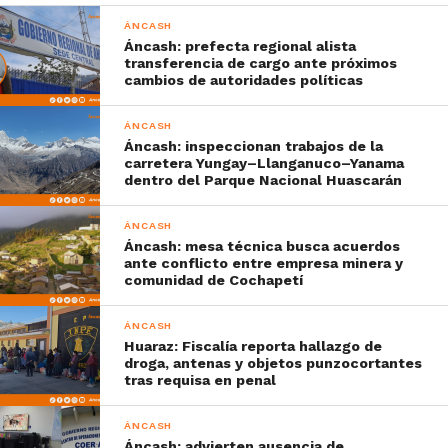
ÁNCASH
Áncash: prefecta regional alista
transferencia de cargo ante próximos
cambios de autoridades políticas
ÁNCASH
Áncash: inspeccionan trabajos de la
carretera Yungay–Llanganuco–Yanama
dentro del Parque Nacional Huascarán
ÁNCASH
Áncash: mesa técnica busca acuerdos
ante conflicto entre empresa minera y
comunidad de Cochapetí
ÁNCASH
Huaraz: Fiscalía reporta hallazgo de
droga, antenas y objetos punzocortantes
tras requisa en penal
ÁNCASH
Áncash: advierten ausencia de