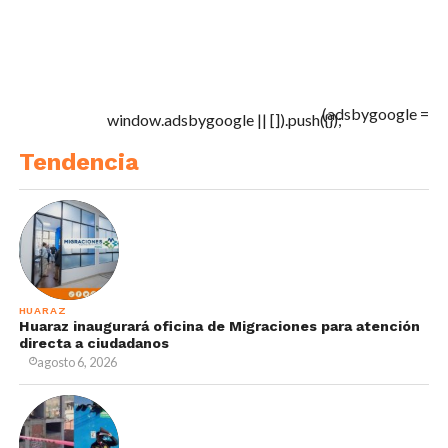
(adsbygoogle =
window.adsbygoogle || []).push({});
Tendencia
HUARAZ
Huaraz inaugurará oficina de Migraciones para atención
directa a ciudadanos
agosto 6, 2026