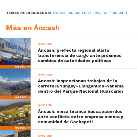
TEMAS RELACIONADOS:
ANCASH
,
ANCASH NOTICIAS
,
ONPE ANCASH
Más en Áncash
ÁNCASH
Áncash: prefecta regional alista
transferencia de cargo ante próximos
cambios de autoridades políticas
ÁNCASH
Áncash: inspeccionan trabajos de la
carretera Yungay–Llanganuco–Yanama
dentro del Parque Nacional Huascarán
ÁNCASH
Áncash: mesa técnica busca acuerdos
ante conflicto entre empresa minera y
comunidad de Cochapetí
ÁNCASH