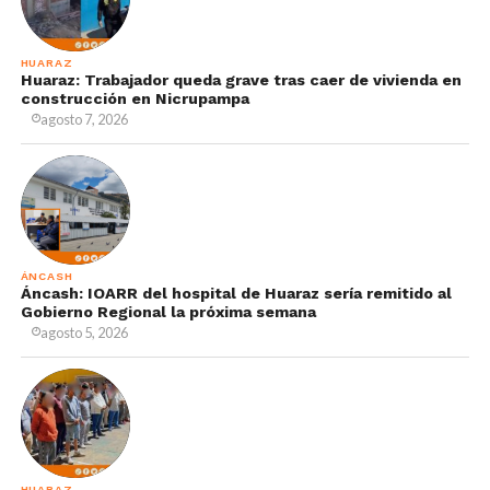
HUARAZ
Huaraz: Trabajador queda grave tras caer de vivienda en
construcción en Nicrupampa
agosto 7, 2026
ÁNCASH
Áncash: IOARR del hospital de Huaraz sería remitido al
Gobierno Regional la próxima semana
agosto 5, 2026
HUARAZ