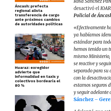
Rosa Sánchez Par
Áncash: prefecta
desactivó el
IOA
regional alista
Policial de Áncas
transferencia de cargo
ante próximos cambios
de autoridades políticas
«Efectivamente ha
ya habíamos identi
estándar para tod
hemos tenido un tr
mismo Ministerio,
se reactive y segu
Huaraz: exregidor
separado para su 
advierte que
informalidad en taxis y
con la desactivaci
colectivos bordearía el
estamos seguros d
80 %
y seguir adelante 
Sánchez – Gere