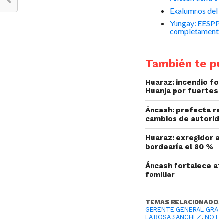
Exalumnos del 
Yungay: EESPP
completament
También te pu
Huaraz: incendio fo
Huanja por fuertes
Áncash: prefecta r
cambios de autorid
Huaraz: exregidor a
bordearía el 80 %
Áncash fortalece at
familiar
TEMAS RELACIONADO
GERENTE GENERAL GRA
LA ROSA SANCHEZ
,
NOT