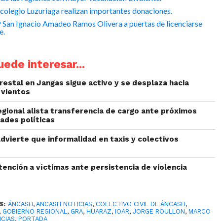
colegio Luzuriaga realizan importantes donaciones.
 San Ignacio Amadeo Ramos Olivera a puertas de licenciarse
e.
ede interesar...
restal en Jangas sigue activo y se desplaza hacia
 vientos
egional alista transferencia de cargo ante próximos
ades políticas
dvierte que informalidad en taxis y colectivos
ención a víctimas ante persistencia de violencia
S:
ÁNCASH
,
ANCASH NOTICIAS
,
COLECTIVO CIVIL DE ÁNCASH
,
,
GOBIERNO REGIONAL
,
GRA
,
HUARAZ
,
IOAR
,
JORGE ROULLON
,
MARCO
ICIAS
,
PORTADA