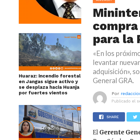
Mininte
compra 
para la
«En los próxim
levantar nuevam
adquisición», 
Huaraz: incendio forestal
General GRA.
en Jangas sigue activo y
se desplaza hacia Huanja
por fuertes vientos
Por
redaccion
Publicado el
s
SHARE
El
Gerente Gene