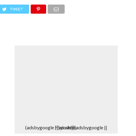
DEPORTES
DENUNCIAS WHATSAPP
TWEET
(adsbygoogle = window.adsbygoogle || []).push({});