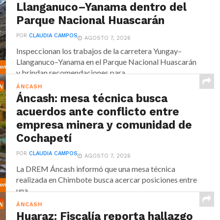
Llanganuco–Yanama dentro del
Parque Nacional Huascarán
POR
CLAUDIA CAMPOS
AGOSTO 7, 2026
Inspeccionan los trabajos de la carretera Yungay–
Llanganuco–Yanama en el Parque Nacional Huascarán
y brindan recomendaciones para...
ÁNCASH
Áncash: mesa técnica busca
acuerdos ante conflicto entre
empresa minera y comunidad de
Cochapetí
POR
CLAUDIA CAMPOS
AGOSTO 7, 2026
La DREM Áncash informó que una mesa técnica
realizada en Chimbote busca acercar posiciones entre
una...
ÁNCASH
Huaraz: Fiscalía reporta hallazgo