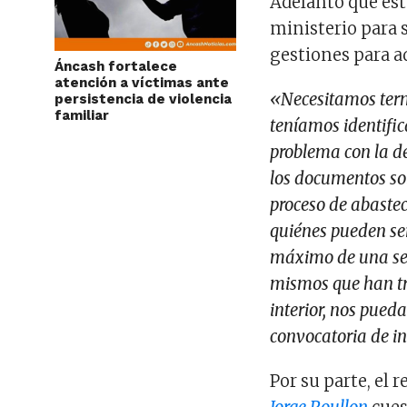
Adelantó que est
ministerio para 
gestiones para ad
Áncash fortalece
atención a víctimas ante
«Necesitamos termi
persistencia de violencia
familiar
teníamos identifi
problema con la de
los documentos sol
proceso de abastec
quiénes pueden ser
máximo de una sem
mismos que han tra
interior, nos pued
convocatoria de 
Por su parte, el 