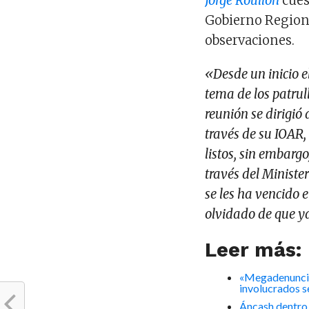
Jorge Roullon
cues
Gobierno Regiona
observaciones.
«Desde un inicio e
tema de los patrull
reunión se dirigió 
través de su IOAR,
listos, sin embarg
través del Minister
se les ha vencido 
olvidado de que y
Leer más:
«Megadenuncia
involucrados s
Áncash dentro 