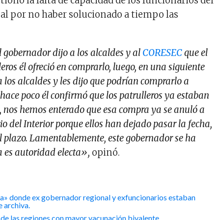
tionó la falta de capacidad de los funcionarios del
l por no haber solucionado a tiempo las
l gobernador dijo a los alcaldes y al
CORESEC
que el
eros él ofreció en comprarlo, luego, en una siguiente
a los alcaldes y les dijo que podrían comprarlo a
 hace poco él confirmó que los patrulleros ya estaban
o, nos hemos enterado que esa compra ya se anuló a
io del Interior porque ellos han dejado pasar la fecha,
el plazo. Lamentablemente, este gobernador se ha
a es autoridad electa»,
opinó.
» donde ex gobernador regional y exfuncionarios estaban
e archiva.
de las regiones con mayor vacunación bivalente.