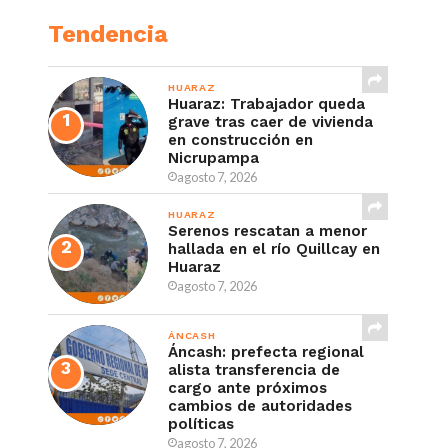
Tendencia
HUARAZ
Huaraz: Trabajador queda
grave tras caer de vivienda
en construcción en
Nicrupampa
agosto 7, 2026
HUARAZ
Serenos rescatan a menor
hallada en el río Quillcay en
Huaraz
agosto 7, 2026
ÁNCASH
Áncash: prefecta regional
alista transferencia de
cargo ante próximos
cambios de autoridades
políticas
agosto 7, 2026