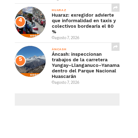
HUARAZ
Huaraz: exregidor advierte
que informalidad en taxis y
colectivos bordearía el 80
%
agosto 7, 2026
ÁNCASH
Áncash: inspeccionan
trabajos de la carretera
Yungay–Llanganuco–Yanama
dentro del Parque Nacional
Huascarán
agosto 7, 2026