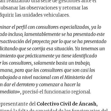
án realizando una serie de gestiones ante el
subsanar las observaciones y retomar las
quirir las unidades vehiculares.
nar el perfil con consultores especializados, ya lo
cado incluso, lamentablemente se ha presentado este
sactivación del proyecto; por lo que se ha presentado
icitando que se corrija esa situación. Ya tenemos un
imiento que prácticamente ya tiene identificado
 los consultores, solamente basta un trabajo,
ana, para que los consultores que son casi los
bajado a nivel nacional con el Ministerio del
an dar el derrotero y comenzar a hacer la
inmediato»,
precisó el funcionario regional.
representante del
Colectivo Civil de Áncash,