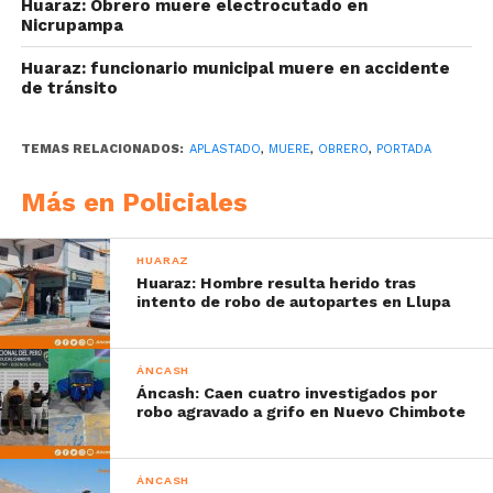
Huaraz: Obrero muere electrocutado en
Nicrupampa
Huaraz: funcionario municipal muere en accidente
de tránsito
TEMAS RELACIONADOS:
APLASTADO
,
MUERE
,
OBRERO
,
PORTADA
Más en Policiales
HUARAZ
Huaraz: Hombre resulta herido tras
intento de robo de autopartes en Llupa
ÁNCASH
Áncash: Caen cuatro investigados por
robo agravado a grifo en Nuevo Chimbote
ÁNCASH