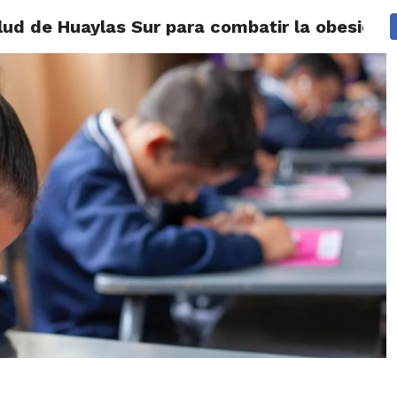
lud de Huaylas Sur para combatir la obesida
IDAD
HUARAZ
ÁNCASH
TÚ ELIGES 2026
POLICIALES