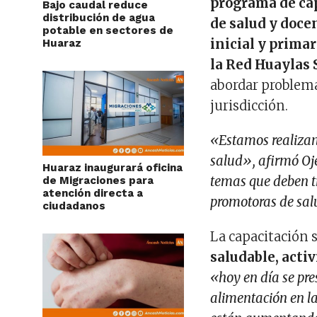
programa de cap
Bajo caudal reduce
distribución de agua
de salud y doce
potable en sectores de
inicial y primar
Huaraz
la Red Huaylas 
abordar problema
jurisdicción.
«Estamos realizan
salud», afirmó Oj
Huaraz inaugurará oficina
temas que deben tr
de Migraciones para
atención directa a
promotoras de sal
ciudadanos
La capacitación s
saludable, activ
«hoy en día se pr
alimentación en la