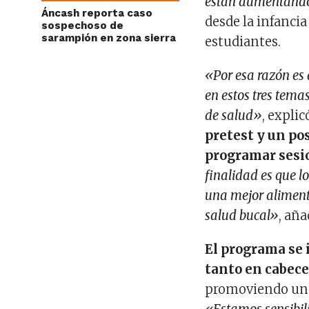
están aumentand
Áncash reporta caso
desde la infancia
sospechoso de
sarampión en zona sierra
estudiantes.
«Por esa razón es 
en estos tres tema
de salud»
, expli
pretest y un po
programar sesio
finalidad es que l
una mejor alimenta
salud bucal»
, aña
El programa se 
tanto en cabece
promoviendo una 