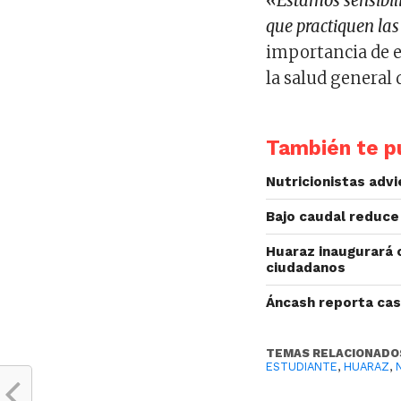
«Estamos sensibili
que practiquen las
importancia de e
la salud general 
También te pu
Nutricionistas adv
Bajo caudal reduce
Huaraz inaugurará o
ciudadanos
Áncash reporta cas
TEMAS RELACIONADO
ESTUDIANTE
,
HUARAZ
,