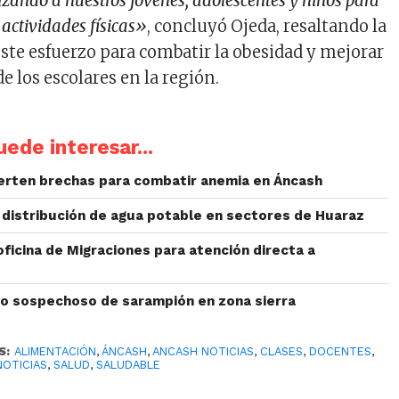
zando a nuestros jóvenes, adolescentes y niños para
 actividades físicas»
, concluyó Ojeda, resaltando la
ste esfuerzo para combatir la obesidad y mejorar
de los escolares en la región.
ede interesar...
ierten brechas para combatir anemia en Áncash
 distribución de agua potable en sectores de Huaraz
ficina de Migraciones para atención directa a
o sospechoso de sarampión en zona sierra
S:
ALIMENTACIÓN
,
ÁNCASH
,
ANCASH NOTICIAS
,
CLASES
,
DOCENTES
,
NOTICIAS
,
SALUD
,
SALUDABLE