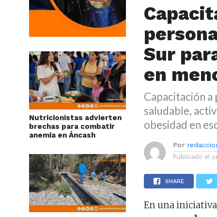
Capacit
persona
Sur par
en meno
Capacitación a 
saludable, activ
Nutricionistas advierten
obesidad en es
brechas para combatir
anemia en Áncash
Por
redaccion
Publicado el
j
SHARE
En una iniciativa