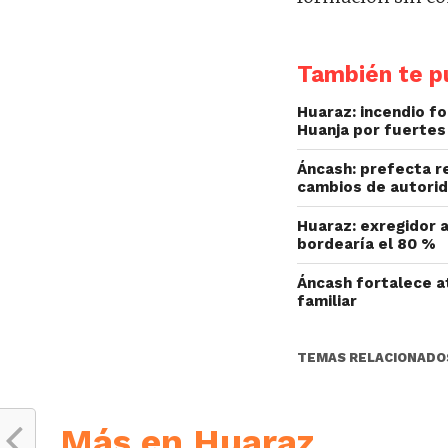
También te pu
Huaraz: incendio fo
Huanja por fuertes
Áncash: prefecta r
cambios de autorid
Huaraz: exregidor a
bordearía el 80 %
Áncash fortalece at
familiar
TEMAS RELACIONADO
Más en Huaraz