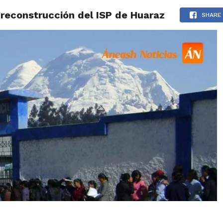
e reconstrucción del ISP de Huaraz
IDAD
HUARAZ
ÁNCASH
TÚ ELIGES 2026
POLICIALES
SHARE