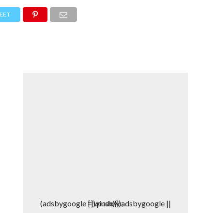
DEPORTES
DENUNCIAS WHATSAPP
EET
(adsbygoogle = window.adsbygoogle || []).push({});