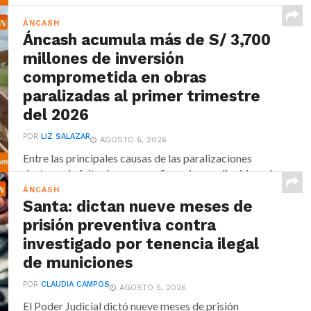
ÁNCASH
Áncash acumula más de S/ 3,700
millones de inversión
comprometida en obras
paralizadas al primer trimestre
del 2026
POR
LIZ SALAZAR
AGOSTO 6, 2026
Entre las principales causas de las paralizaciones
destacan la falta de recursos financieros y liquidez, el...
ÁNCASH
Santa: dictan nueve meses de
prisión preventiva contra
investigado por tenencia ilegal
de municiones
POR
CLAUDIA CAMPOS
AGOSTO 5, 2026
El Poder Judicial dictó nueve meses de prisión