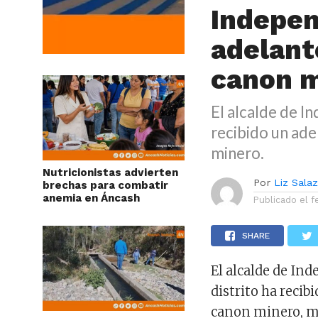
Indepen
adelant
canon 
El alcalde de I
recibido un ade
minero.
Nutricionistas advierten
Por
Liz Sala
brechas para combatir
anemia en Áncash
Publicado el
f
SHARE
El alcalde de In
distrito ha recib
canon minero, mo