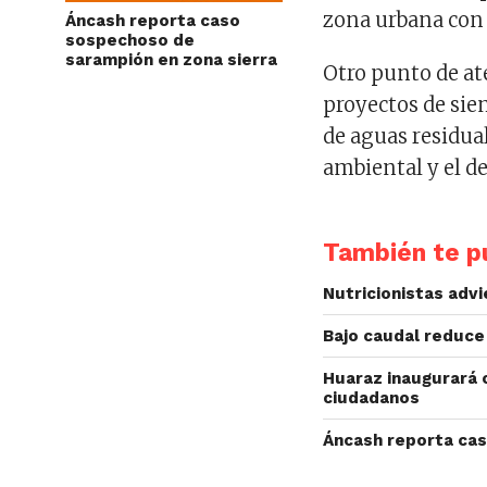
zona urbana con l
Áncash reporta caso
sospechoso de
sarampión en zona sierra
Otro punto de at
proyectos de sie
de aguas residua
ambiental y el de
También te pu
Nutricionistas adv
Bajo caudal reduce
Huaraz inaugurará o
ciudadanos
Áncash reporta cas