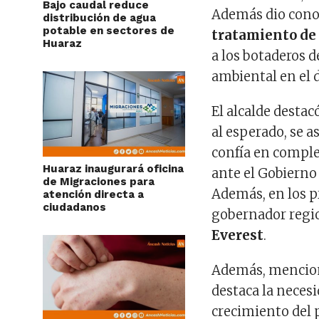
Bajo caudal reduce
Además dio cono
distribución de agua
potable en sectores de
tratamiento de 
Huaraz
a los botaderos d
ambiental en el d
El alcalde desta
al esperado, se a
confía en comple
Huaraz inaugurará oficina
ante el Gobierno 
de Migraciones para
Además, en los p
atención directa a
ciudadanos
gobernador regio
Everest
.
Además, mencionó
destaca la neces
crecimiento del 