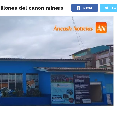
illones del canon minero
IDAD
HUARAZ
ÁNCASH
TÚ ELIGES 2026
POLICIALES
SHARE
TW