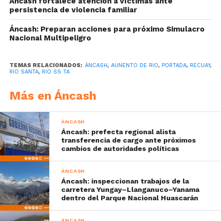
Áncash fortalece atención a víctimas ante
persistencia de violencia familiar
Áncash: Preparan acciones para próximo Simulacro
Nacional Multipeligro
TEMAS RELACIONADOS:
ÁNCASH
,
AUNENTO DE RIO
,
PORTADA
,
RECUAY
,
RIO SANTA
,
RIO SS TA
Más en Áncash
ÁNCASH
Áncash: prefecta regional alista
transferencia de cargo ante próximos
cambios de autoridades políticas
ÁNCASH
Áncash: inspeccionan trabajos de la
carretera Yungay–Llanganuco–Yanama
dentro del Parque Nacional Huascarán
ÁNCASH