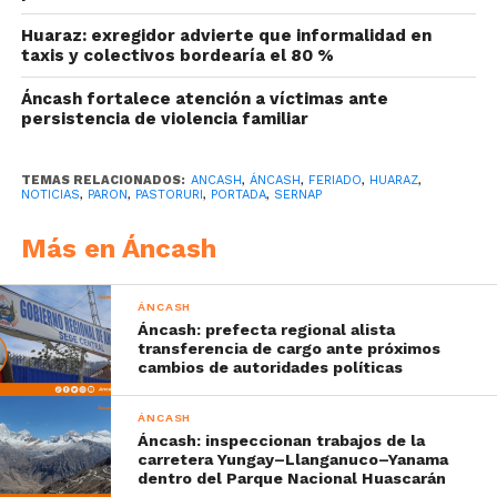
Huaraz: exregidor advierte que informalidad en
taxis y colectivos bordearía el 80 %
Áncash fortalece atención a víctimas ante
persistencia de violencia familiar
TEMAS RELACIONADOS:
ANCASH
,
ÁNCASH
,
FERIADO
,
HUARAZ
,
NOTICIAS
,
PARON
,
PASTORURI
,
PORTADA
,
SERNAP
Más en Áncash
ÁNCASH
Áncash: prefecta regional alista
transferencia de cargo ante próximos
cambios de autoridades políticas
ÁNCASH
Áncash: inspeccionan trabajos de la
carretera Yungay–Llanganuco–Yanama
dentro del Parque Nacional Huascarán