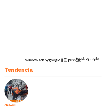
(adsbygoogle =
window.adsbygoogle || []).push({});
Tendencia
ÁNCASH