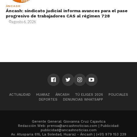
ÁNCASH
Áncash: sindicato judicial informa avances para el pase
progresivo de trabajadores CAS al régimen 728
agosto 6, 2026
ACTUALIDAD
HUARAZ
ÁNCASH
TÚ ELIGES 2026
POLICIALES
DEPORTES
DENUNCIAS WHATSAPP
Gerente General: Giovanna Cruz Cajavilca
Redacción Web: prensa@ancashnoticias.com | Publicidad:
publicidad@ancashnoticias.com
Av. Atusparia 616, La Soledad, Huaraz - Áncash | (+51) 979 153 239