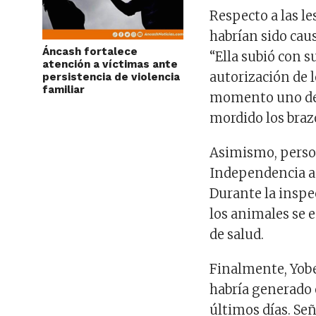
Respecto a las le
habrían sido cau
Áncash fortalece
“Ella subió con s
atención a víctimas ante
autorización de l
persistencia de violencia
familiar
momento uno de l
mordido los braz
Asimismo, person
Independencia ac
Durante la inspe
los animales se 
de salud.
Finalmente, Yobe
habría generado 
últimos días. Se