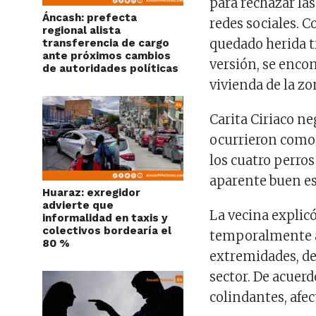
para rechazar la
Áncash: prefecta
redes sociales. 
regional alista
quedado herida t
transferencia de cargo
ante próximos cambios
versión, se enc
de autoridades políticas
vivienda de la zo
Carita Ciriaco n
ocurrieron como 
los cuatro perros
aparente buen es
Huaraz: exregidor
advierte que
La vecina explic
informalidad en taxis y
colectivos bordearía el
temporalmente a 
80 %
extremidades, de
sector. De acuerd
colindantes, afec