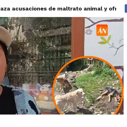
aza acusaciones de maltrato animal y ofrece
IDAD
HUARAZ
ÁNCASH
TÚ ELIGES 2026
POLICIALES