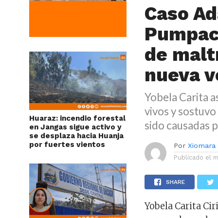
Caso Ad
Pumpac 
de malt
nueva v
Yobela Carita a
vivos y sostuvo
Huaraz: incendio forestal
sido causadas p
en Jangas sigue activo y
se desplaza hacia Huanja
por fuertes vientos
Por
Xiomara
Publicado el
m
SHARE
Yobela Carita Cir