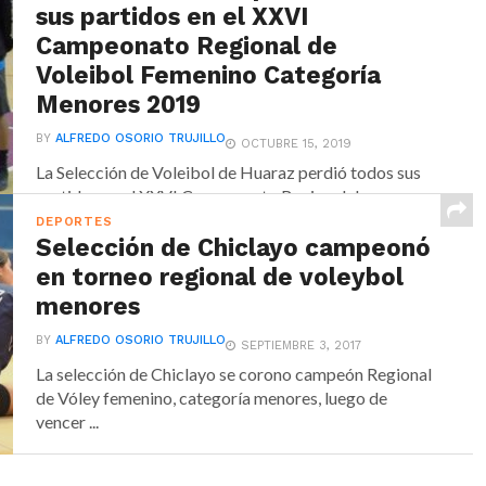
sus partidos en el XXVI
Campeonato Regional de
Voleibol Femenino Categoría
Menores 2019
BY
ALFREDO OSORIO TRUJILLO
OCTUBRE 15, 2019
La Selección de Voleibol de Huaraz perdió todos sus
partidos en el XXVI Campeonato Regional de...
DEPORTES
Selección de Chiclayo campeonó
en torneo regional de voleybol
menores
BY
ALFREDO OSORIO TRUJILLO
SEPTIEMBRE 3, 2017
La selección de Chiclayo se corono campeón Regional
de Vóley femenino, categoría menores, luego de
vencer ...