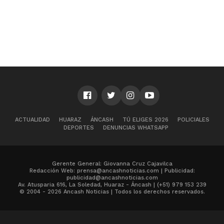
ACTUALIDAD
HUARAZ
ÁNCASH
TÚ ELIGES 2026
POLICIALES
DEPORTES
DENUNCIAS WHATSAPP
Gerente General: Giovanna Cruz Cajavilca
Redacción Web: prensa@ancashnoticias.com | Publicidad:
publicidad@ancashnoticias.com
Av. Atusparia 616, La Soledad, Huaraz - Áncash | (+51) 979 153 239
© 2004 - 2026 Ancash Noticias | Todos los derechos reservados.