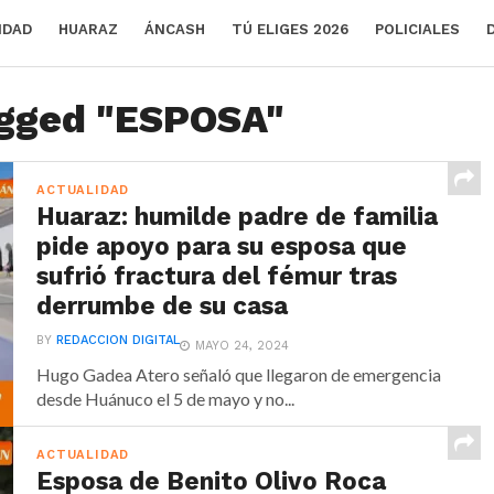
IDAD
HUARAZ
ÁNCASH
TÚ ELIGES 2026
POLICIALES
agged "ESPOSA"
ACTUALIDAD
Huaraz: humilde padre de familia
pide apoyo para su esposa que
sufrió fractura del fémur tras
derrumbe de su casa
BY
REDACCION DIGITAL
MAYO 24, 2024
Hugo Gadea Atero señaló que llegaron de emergencia
desde Huánuco el 5 de mayo y no...
ACTUALIDAD
Esposa de Benito Olivo Roca