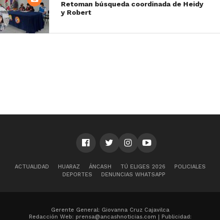
Retoman búsqueda coordinada de Heidy
y Robert
ACTUALIDAD
HUARAZ
ÁNCASH
TÚ ELIGES 2026
POLICIALES
DEPORTES
DENUNCIAS WHATSAPP
Gerente General: Giovanna Cruz Cajavilca
Redacción Web: prensa@ancashnoticias.com | Publicidad: