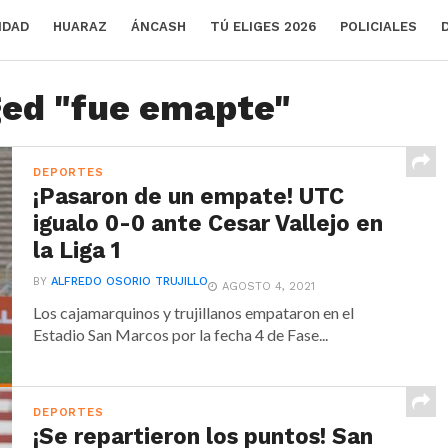
IDAD
HUARAZ
ÁNCASH
TÚ ELIGES 2026
POLICIALES
ged "fue emapte"
DEPORTES
¡Pasaron de un empate! UTC
igualo 0-0 ante Cesar Vallejo en
la Liga 1
BY
ALFREDO OSORIO TRUJILLO
AGOSTO 4, 2021
Los cajamarquinos y trujillanos empataron en el
Estadio San Marcos por la fecha 4 de Fase...
DEPORTES
¡Se repartieron los puntos! San