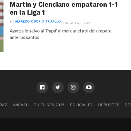
Martín y Cienciano empataron 1-1
en la Liga 1
BY
ALFREDO OSORIO TRUJILLO
AGOSTO 1, 2021
Ayarza lo salvo al ‘Papá' al marcar el gol del empate
ante los santos
RAZ
ÁNCASH
TÚ ELIGES 2026
POLICIALES
DEPORTES
DE