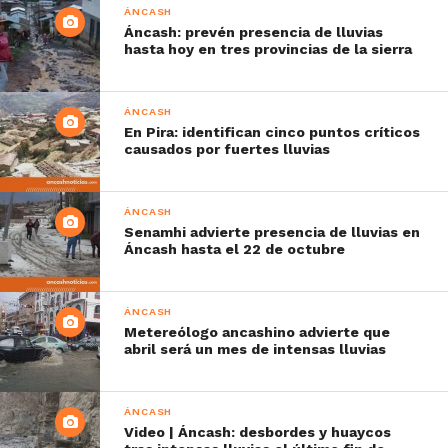
ÁNCASH
Áncash: prevén presencia de lluvias
hasta hoy en tres provincias de la sierra
ÁNCASH
En Pira: identifican cinco puntos críticos
causados por fuertes lluvias
ÁNCASH
Senamhi advierte presencia de lluvias en
Áncash hasta el 22 de octubre
ÁNCASH
Metereólogo ancashino advierte que
abril será un mes de intensas lluvias
ÁNCASH
Video | Áncash: desbordes y huaycos