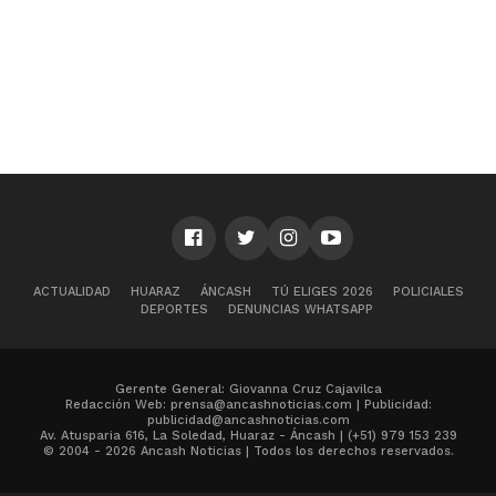
ACTUALIDAD
HUARAZ
ÁNCASH
TÚ ELIGES 2026
POLICIALES
DEPORTES
DENUNCIAS WHATSAPP
Gerente General: Giovanna Cruz Cajavilca
Redacción Web: prensa@ancashnoticias.com | Publicidad:
publicidad@ancashnoticias.com
Av. Atusparia 616, La Soledad, Huaraz - Áncash | (+51) 979 153 239
© 2004 - 2026 Ancash Noticias | Todos los derechos reservados.