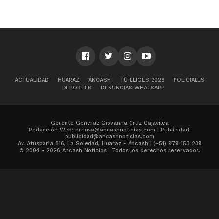
ACTUALIDAD
HUARAZ
ÁNCASH
TÚ ELIGES 2026
POLICIALES
DEPORTES
DENUNCIAS WHATSAPP
Gerente General: Giovanna Cruz Cajavilca
Redacción Web: prensa@ancashnoticias.com | Publicidad:
publicidad@ancashnoticias.com
Av. Atusparia 616, La Soledad, Huaraz - Áncash | (+51) 979 153 239
© 2004 - 2026 Ancash Noticias | Todos los derechos reservados.