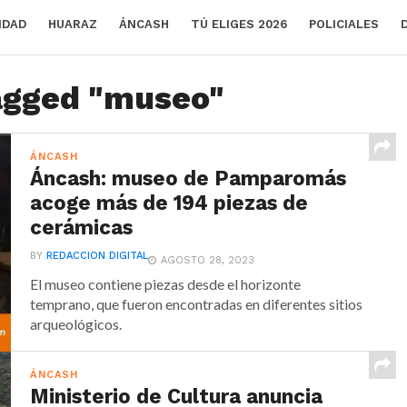
IDAD
HUARAZ
ÁNCASH
TÚ ELIGES 2026
POLICIALES
tagged "museo"
ÁNCASH
Áncash: museo de Pamparomás
acoge más de 194 piezas de
cerámicas
BY
REDACCION DIGITAL
AGOSTO 28, 2023
El museo contiene piezas desde el horizonte
temprano, que fueron encontradas en diferentes sitios
arqueológicos.
ÁNCASH
Ministerio de Cultura anuncia