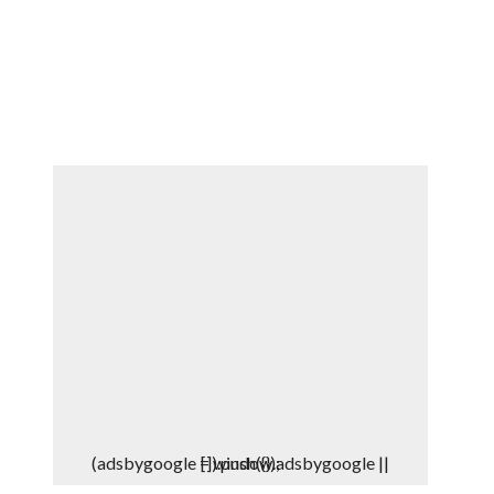
DEPORTES
DENUNCIAS WHATSAPP
(adsbygoogle = window.adsbygoogle || []).push({});