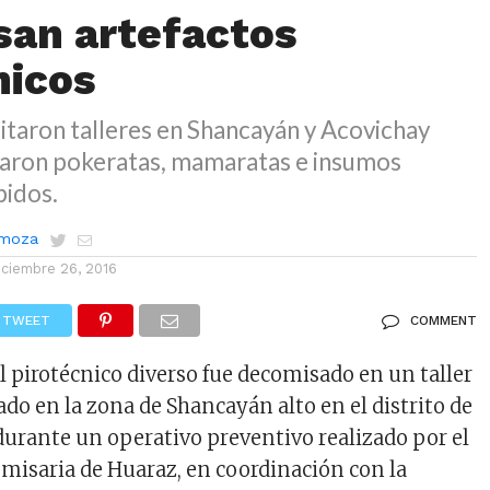
an artefactos
nicos
itaron talleres en Shancayán y Acovichay
llaron pokeratas, mamaratas e insumos
bidos.
rmoza
iciembre 26, 2016
TWEET
COMMENT
l pirotécnico diverso fue decomisado en un taller
do en la zona de Shancayán alto en el distrito de
urante un operativo preventivo realizado por el
omisaria de Huaraz, en coordinación con la