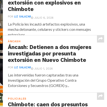
extorsión con explosivos en
Chimbote
POR
LIZ SALAZAR
JULIO 6, 2026
La Policía les incautó artefactos explosivos, una
mecha detonante, celulares y stickers con mensajes
extorsivos.
ÁNCASH
Áncash: Detienen a dos mujeres
investigadas por presunta
extorsión en Nuevo Chimbote
POR
LIZ SALAZAR
JULIO 1, 2026
Las intervenidas fueron capturadas tras una
investigación del Grupo Operativo Contra
Extorsiones y Secuestros (GOREX) y...
POLICIALES
Chimbote: caen dos presuntos