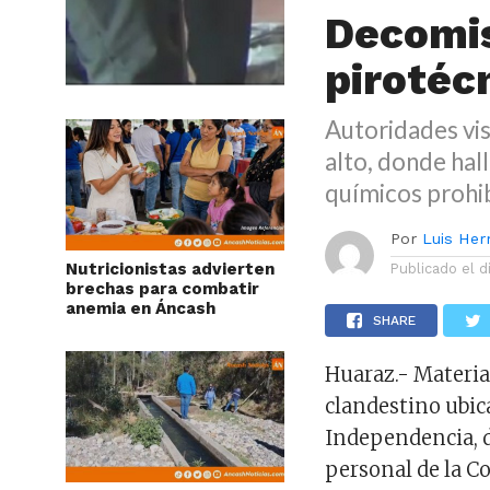
Decomis
pirotéc
Autoridades vis
alto, donde ha
químicos prohi
Por
Luis He
Nutricionistas advierten
Publicado el
d
brechas para combatir
anemia en Áncash
SHARE
Huaraz.- Materia
clandestino ubica
Independencia, d
personal de la C