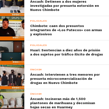
Áncash: Detienen a dos mujeres
investigadas por presunta extorsión en
Nuevo Chimbote
POLICIALES
Chimbote: caen dos presuntos
integrantes de «Los Patecos» con armas
y explosivos
POLICIALES
Huari: Sentencian a diez años de prisión
a dos sujetos por tráfico ilícito de drogas
ÁNCASH
Áncash: Intervienen a tres menores por
presunta microcomercialización de
drogas en Nuevo Chimbote
ÁNCASH
Áncash: Incineran más de 1,500
plantones de marihuana y decomisan
hojas secas en Huarmey