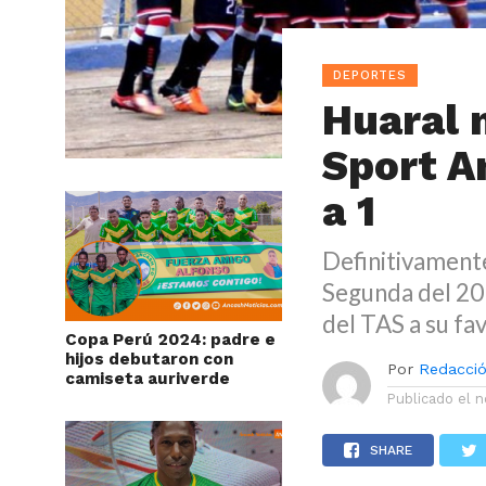
DEPORTES
Huaral 
Sport A
a 1
Definitivamente
Segunda del 201
del TAS a su fav
Copa Perú 2024: padre e
hijos debutaron con
Por
Redacció
camiseta auriverde
Publicado el
n
SHARE