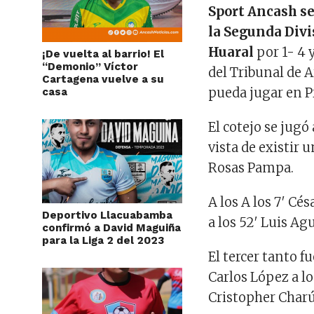
Sport Ancash se
la Segunda Divi
Huaral
por 1- 4 
¡De vuelta al barrio! El
“Demonio” Víctor
del Tribunal de A
Cartagena vuelve a su
pueda jugar en P
casa
El cotejo se jugó 
vista de existir
Rosas Pampa.
A los A los 7′ Cé
Deportivo Llacuabamba
a los 52′ Luis Ag
confirmó a David Maguiña
para la Liga 2 del 2023
El tercer tanto f
Carlos López a lo
Cristopher Char