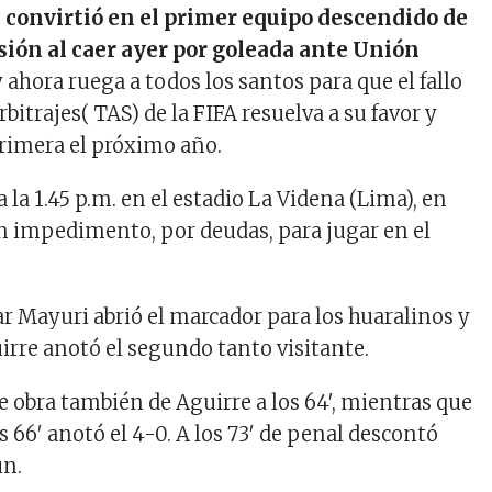
 convirtió en el primer equipo descendido de
sión al caer ayer por goleada ante Unión
y ahora ruega a todos los santos para que el fallo
rbitrajes( TAS) de la FIFA resuelva a su favor y
rimera el próximo año.
a la 1.45 p.m. en el estadio La Videna (Lima), en
 un impedimento, por deudas, para jugar en el
sar Mayuri abrió el marcador para los huaralinos y
uirre anotó el segundo tanto visitante.
ue obra también de Aguirre a los 64′, mientras que
s 66′ anotó el 4-0. A los 73′ de penal descontó
ún.