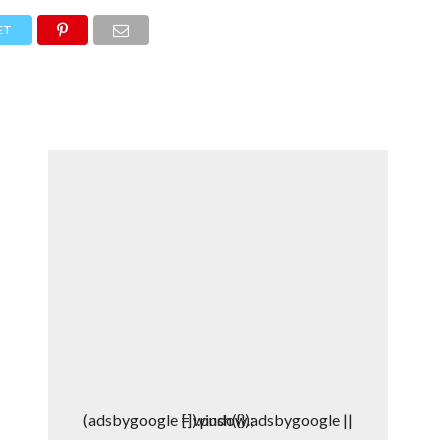
DEPORTES
DENUNCIAS WHATSAPP
ET
(adsbygoogle = window.adsbygoogle || []).push({});