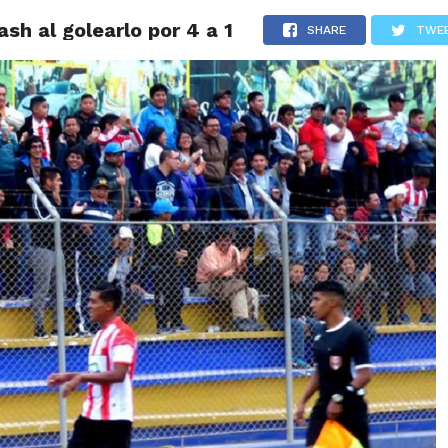
h al golearlo por 4 a 1
IDAD
HUARAZ
ÁNCASH
TÚ ELIGES 2026
POLICIALES
SHARE
TWE