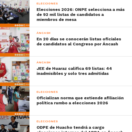
ELECCIONES
Elecciones 2026: ONPE selecciona a más
de 92 mil listas de candidatos a
miembros de mesa
ÁNCASH
En 20 días se conocerán listas oficiales
de candidatos al Congreso por Áncash
ÁNCASH
JEE de Huaraz califica 69 listas: 44
inadmisibles y solo tres admitidas
ELECCIONES
Oficializan norma que extiende afiliación
política rumbo a elecciones 2026
ELECCIONES
ODPE de Huacho tendrá a cargo