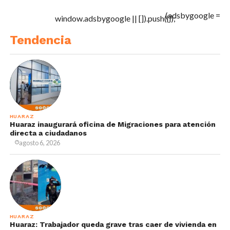
(adsbygoogle =
window.adsbygoogle || []).push({});
Tendencia
HUARAZ
Huaraz inaugurará oficina de Migraciones para atención
directa a ciudadanos
agosto 6, 2026
HUARAZ
Huaraz: Trabajador queda grave tras caer de vivienda en