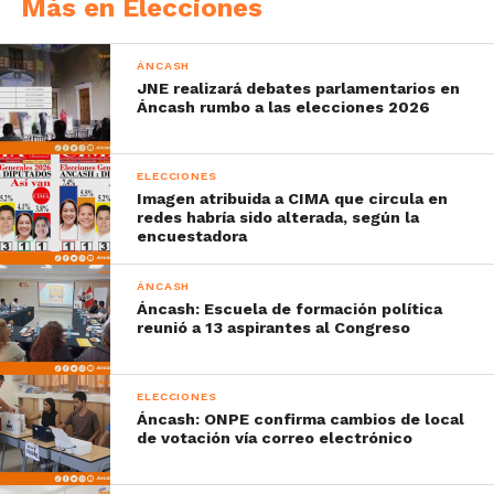
Más en Elecciones
ÁNCASH
JNE realizará debates parlamentarios en
Áncash rumbo a las elecciones 2026
ELECCIONES
Imagen atribuida a CIMA que circula en
redes habría sido alterada, según la
encuestadora
ÁNCASH
Áncash: Escuela de formación política
reunió a 13 aspirantes al Congreso
ELECCIONES
Áncash: ONPE confirma cambios de local
de votación vía correo electrónico