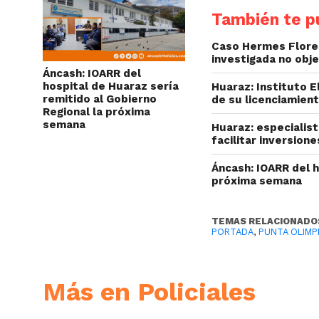
También te pu
Caso Hermes Flores
investigada no obj
Áncash: IOARR del
hospital de Huaraz sería
Huaraz: Instituto 
remitido al Gobierno
de su licenciamien
Regional la próxima
semana
Huaraz: especialis
facilitar inversion
Áncash: IOARR del h
próxima semana
TEMAS RELACIONADO
PORTADA
,
PUNTA OLIMP
Más en Policiales