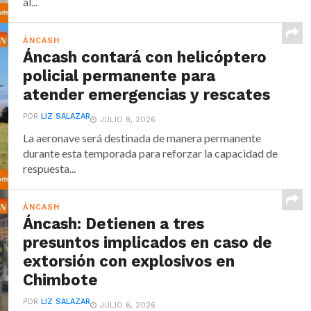
al...
ÁNCASH
Áncash contará con helicóptero
policial permanente para
atender emergencias y rescates
POR
LIZ SALAZAR
JULIO 8, 2026
La aeronave será destinada de manera permanente
durante esta temporada para reforzar la capacidad de
respuesta...
ÁNCASH
Áncash: Detienen a tres
presuntos implicados en caso de
extorsión con explosivos en
Chimbote
POR
LIZ SALAZAR
JULIO 6, 2026