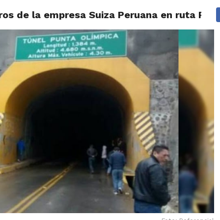
jeros de la empresa Suiza Peruana en ruta P
IDAD
HUARAZ
ÁNCASH
TÚ ELIGES 2026
POLICIALES