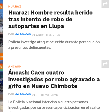
HUARAZ
Huaraz: Hombre resulta herido
tras intento de robo de
autopartes en Llupa
POR
LIZ SALAZAR
AGOSTO 3, 2026
Policía investiga ataque ocurrido durante persecución
a presuntos delincuentes.
ÁNCASH
Áncash: Caen cuatro
investigados por robo agravado a
grifo en Nuevo Chimbote
POR
LIZ SALAZAR
JULIO 23, 2026
La Policía Nacional intervino a cuatro personas
investigadas por su presunta participación en el asalto