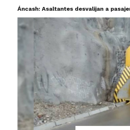
Áncash: Asaltantes desvalijan a pasa
ACTUAL