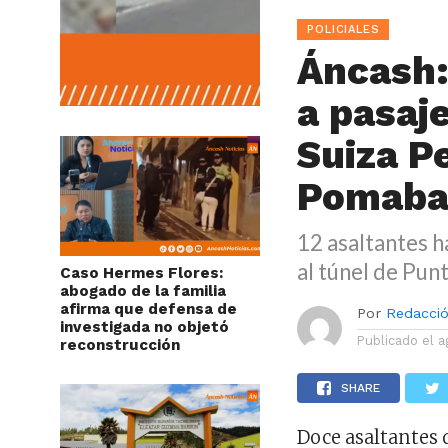
POLICIALES
Áncash:
a pasaj
Suiza P
Pomaba
12 asaltantes h
al túnel de Pun
Caso Hermes Flores:
abogado de la familia
afirma que defensa de
Por
Redacció
investigada no objetó
Publicado el
a
reconstrucción
SHARE
Doce asaltantes 