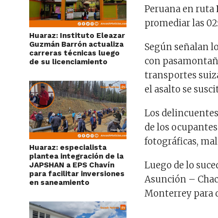
Peruana en ruta
promediar las 02:
Huaraz: Instituto Eleazar
Guzmán Barrón actualiza
Según señalan lo
carreras técnicas luego
con pasamontañas
de su licenciamiento
transportes sui
el asalto se susc
Los delincuentes 
de los ocupantes 
fotográficas, mal
Huaraz: especialista
plantea integración de la
Luego de lo suced
JAPSHAN a EPS Chavín
para facilitar inversiones
Asunción – Chaca
en saneamiento
Monterrey para da