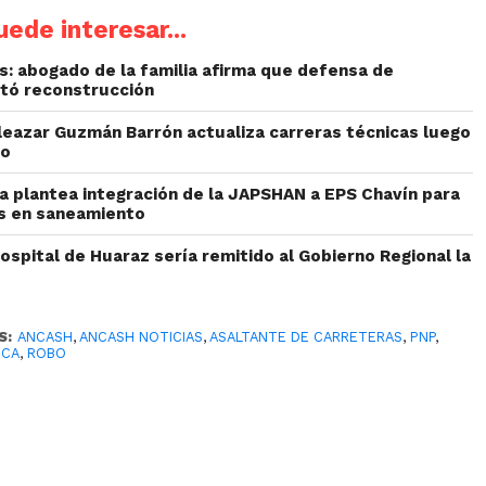
ede interesar...
: abogado de la familia afirma que defensa de
etó reconstrucción
Eleazar Guzmán Barrón actualiza carreras técnicas luego
to
ta plantea integración de la JAPSHAN a EPS Chavín para
es en saneamiento
ospital de Huaraz sería remitido al Gobierno Regional la
S:
ANCASH
,
ANCASH NOTICIAS
,
ASALTANTE DE CARRETERAS
,
PNP
,
ICA
,
ROBO