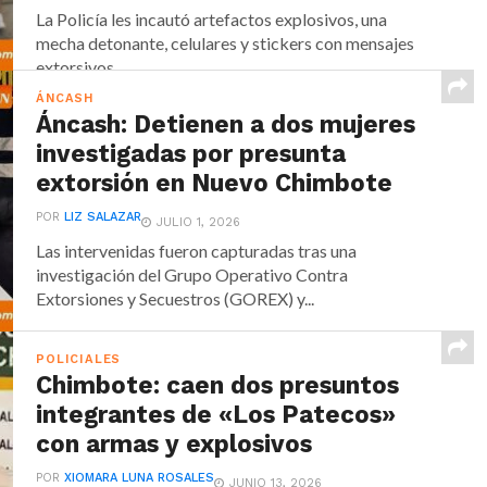
La Policía les incautó artefactos explosivos, una
mecha detonante, celulares y stickers con mensajes
extorsivos.
ÁNCASH
Áncash: Detienen a dos mujeres
investigadas por presunta
extorsión en Nuevo Chimbote
POR
LIZ SALAZAR
JULIO 1, 2026
Las intervenidas fueron capturadas tras una
investigación del Grupo Operativo Contra
Extorsiones y Secuestros (GOREX) y...
POLICIALES
Chimbote: caen dos presuntos
integrantes de «Los Patecos»
con armas y explosivos
POR
XIOMARA LUNA ROSALES
JUNIO 13, 2026