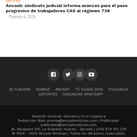
ÁNCASH
Áncash: sindicato judicial informa avances para el pase
progresivo de trabajadores CAS al régimen 728
agosto 6, 2026
ACTUALIDAD
HUARAZ
ÁNCASH
TÚ ELIGES 2026
POLICIALES
DEPORTES
DENUNCIAS WHATSAPP
Gerente General: Giovanna Cruz Cajavilca
Redacción Web: prensa@ancashnoticias.com | Publicidad:
publicidad@ancashnoticias.com
Av. Atusparia 616, La Soledad, Huaraz - Áncash | (+51) 979 153 239
© 2004 - 2026 Ancash Noticias | Todos los derechos reservados.