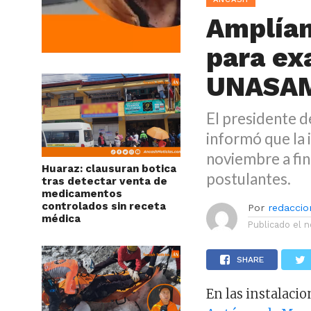
Amplían
para ex
UNASA
El presidente d
informó que la 
noviembre a fin
Huaraz: clausuran botica
postulantes.
tras detectar venta de
medicamentos
controlados sin receta
Por
redaccion
médica
Publicado el
n
SHARE
En las instalacio