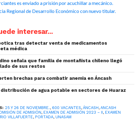
iantes es enviado a prisión por acuchillar a mecánico.
ia Regional de Desarrollo Económico con nuevo titular.
ede interesar...
botica tras detectar venta de medicamentos
ceta médica
dino señala que familia de montañista chileno llegó
slado de sus restos
ierten brechas para combatir anemia en Áncash
 distribución de agua potable en sectores de Huaraz
S:
25 Y 26 DE NOVIEMBRE.
,
600 VACANTES
,
ÁNCASH
,
ANCASH
OMISIÓN DE ADMISIÓN
,
EXAMEN DE ADMISIÓN 2023 – II
,
EXAMEN
RIO VILLAFUERTE
,
PORTADA
,
UNASAM