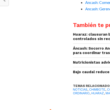
Ancash: Comerc
Ancash: Gerenc
También te pu
Huaraz: clausuran 
controlados sin re
Áncash: Socorro An
para coordinar tra
Nutricionistas adv
Bajo caudal reduce
TEMAS RELACIONADO
NOTICIAS
,
CHIMBOTE
,
C
ORDINARIO
,
HUARAZ
,
MA