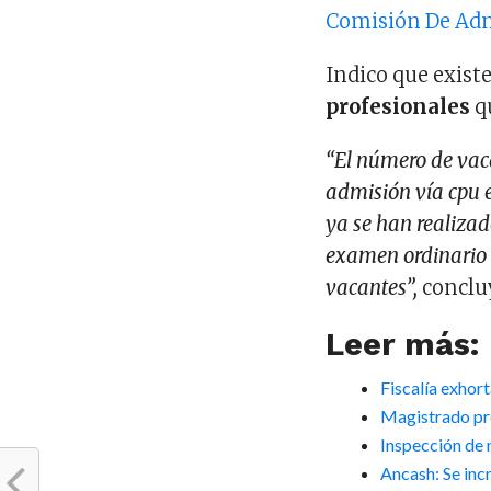
Comisión De Adm
Indico que exist
profesionales
qu
“El número de vaca
admisión vía cpu e
ya se han realiza
examen ordinario p
vacantes”,
conclu
Leer más:
Fiscalía exhor
Magistrado pr
Inspección de 
Ancash: Se in