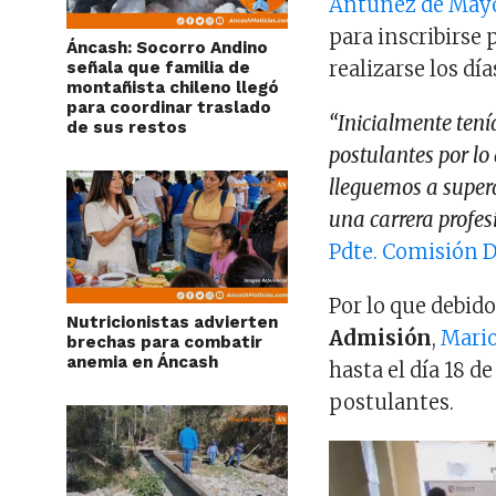
Antúnez de May
para inscribirse
Áncash: Socorro Andino
realizarse los dí
señala que familia de
montañista chileno llegó
para coordinar traslado
“Inicialmente ten
de sus restos
postulantes por l
lleguemos a superar
una carrera profes
Pdte. Comisión 
Por lo que debido 
Nutricionistas advierten
Admisión
,
Mario
brechas para combatir
anemia en Áncash
hasta el día 18 d
postulantes.