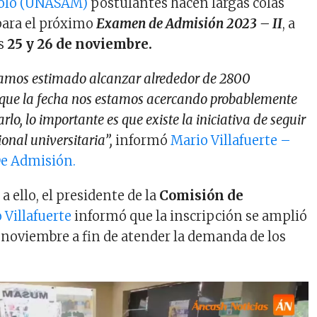
olo (UNASAM)
postulantes hacen largas colas
 para el próximo
Examen de Admisión 2023 – II
, a
as
25 y 26 de noviembre.
íamos estimado alcanzar alrededor de 2800
o que la fecha nos estamos acercando probablemente
lo, lo importante es que existe la iniciativa de seguir
ional universitaria”,
informó
Mario Villafuerte
–
De Admisión.
a ello, el presidente de la
Comisión de
 Villafuerte
informó que la inscripción se amplió
e noviembre a fin de atender la demanda de los