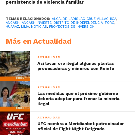
persistencia de violencia familiar
TEMAS RELACIONADOS:
ALCALDE LADISLAO CRUZ VILLACHICA
,
ANCASH
,
ANCASH INVIERTE
,
DISTRITO DE INDEPENDENCIA
,
FORO
,
HUARAZ
,
LIMA
,
NOTICIAS
,
PROYECTOS DE INVERSIÓN
Más en Actualidad
ACTUALIDAD
Así lavan oro ilegal algunas plantas
procesadoras y mineros con Reinfo
ACTUALIDAD
Las medidas que el próximo gobierno
debería adoptar para frenar la minería
ilegal
ACTUALIDAD
UFC nombra a Meridianbet patrocinador
oficial de Fight Night Belgrado