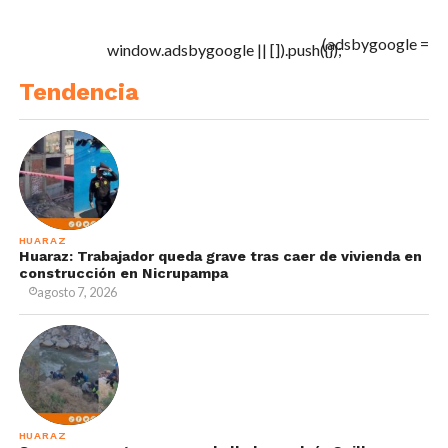
(adsbygoogle =
window.adsbygoogle || []).push({});
Tendencia
HUARAZ
Huaraz: Trabajador queda grave tras caer de vivienda en
construcción en Nicrupampa
agosto 7, 2026
HUARAZ