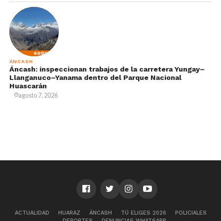
ÁNCASH
Áncash: inspeccionan trabajos de la carretera Yungay–
Llanganuco–Yanama dentro del Parque Nacional
Huascarán
agosto 7, 2026
ACTUALIDAD
HUARAZ
ÁNCASH
TÚ ELIGES 2026
POLICIALES
DEPORTES
DENUNCIAS WHATSAPP