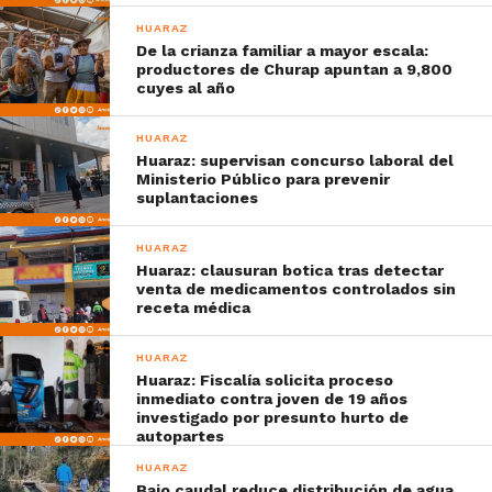
HUARAZ
De la crianza familiar a mayor escala:
productores de Churap apuntan a 9,800
cuyes al año
HUARAZ
Huaraz: supervisan concurso laboral del
Ministerio Público para prevenir
suplantaciones
HUARAZ
Huaraz: clausuran botica tras detectar
venta de medicamentos controlados sin
receta médica
HUARAZ
Huaraz: Fiscalía solicita proceso
inmediato contra joven de 19 años
investigado por presunto hurto de
autopartes
HUARAZ
Bajo caudal reduce distribución de agua