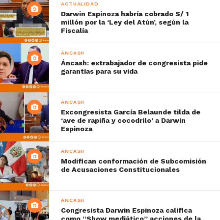
ACTUALIDAD
Darwin Espinoza habría cobrado S/ 1
millón por la ‘Ley del Atún’, según la
Fiscalía
ÁNCASH
Áncash: extrabajador de congresista pide
garantías para su vida
ÁNCASH
Excongresista García Belaunde tilda de
‘ave de rapiña y cocodrilo’ a Darwin
Espinoza
ÁNCASH
Modifican conformación de Subcomisión
de Acusaciones Constitucionales
ÁNCASH
Congresista Darwin Espinoza califica
como “Show mediático” acciones de la