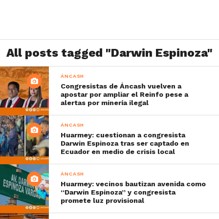
All posts tagged "Darwin Espinoza"
ÁNCASH
Congresistas de Áncash vuelven a
apostar por ampliar el Reinfo pese a
alertas por minería ilegal
ÁNCASH
Huarmey: cuestionan a congresista
Darwin Espinoza tras ser captado en
Ecuador en medio de crisis local
ÁNCASH
Huarmey: vecinos bautizan avenida como
“Darwin Espinoza” y congresista
promete luz provisional