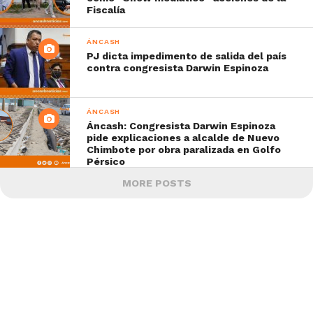
Fiscalía
ÁNCASH
PJ dicta impedimento de salida del país
contra congresista Darwin Espinoza
ÁNCASH
Áncash: Congresista Darwin Espinoza
pide explicaciones a alcalde de Nuevo
Chimbote por obra paralizada en Golfo
Pérsico
MORE POSTS