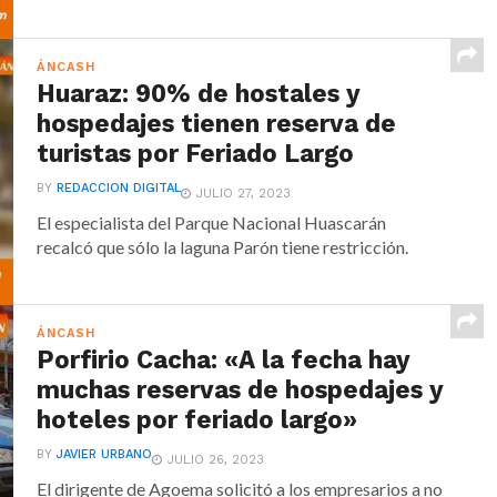
ÁNCASH
Huaraz: 90% de hostales y
hospedajes tienen reserva de
turistas por Feriado Largo
BY
REDACCION DIGITAL
JULIO 27, 2023
El especialista del Parque Nacional Huascarán
recalcó que sólo la laguna Parón tiene restricción.
ÁNCASH
Porfirio Cacha: «A la fecha hay
muchas reservas de hospedajes y
hoteles por feriado largo»
BY
JAVIER URBANO
JULIO 26, 2023
El dirigente de Agoema solicitó a los empresarios a no