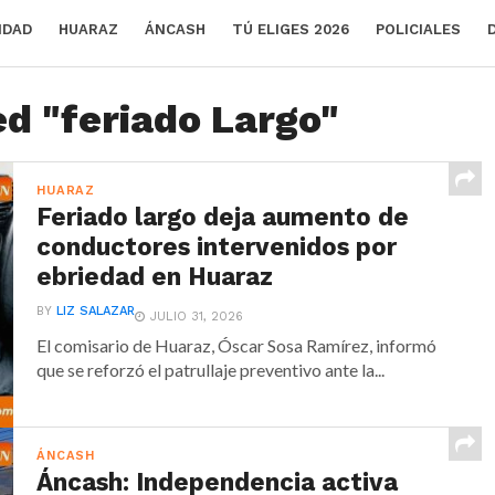
IDAD
HUARAZ
ÁNCASH
TÚ ELIGES 2026
POLICIALES
ed "feriado Largo"
HUARAZ
Feriado largo deja aumento de
conductores intervenidos por
ebriedad en Huaraz
BY
LIZ SALAZAR
JULIO 31, 2026
El comisario de Huaraz, Óscar Sosa Ramírez, informó
que se reforzó el patrullaje preventivo ante la...
ÁNCASH
Áncash: Independencia activa