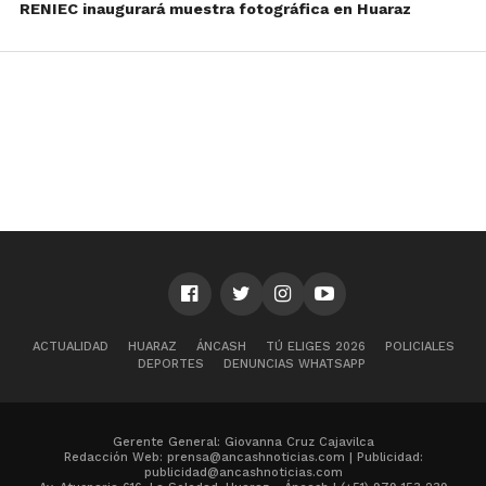
RENIEC inaugurará muestra fotográfica en Huaraz
ACTUALIDAD
HUARAZ
ÁNCASH
TÚ ELIGES 2026
POLICIALES
DEPORTES
DENUNCIAS WHATSAPP
Gerente General: Giovanna Cruz Cajavilca
Redacción Web: prensa@ancashnoticias.com | Publicidad:
publicidad@ancashnoticias.com