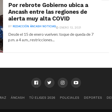
Por rebrote Gobierno ubica a
Ancash entre las regiones de
alerta muy alta COVID
BY
REDACCIÓN ÁNCASH NOTICIAS
ENERO 13, 2021
Desde el 15 de enero vuelven: toque de queda de 7
p.m. a 4 a.m., restricciones...
RAZ
ÁNCASH
TÚ ELIGES 2026
POLICIALES
DEPORTES
DE