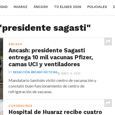
IDAD
HUARAZ
ÁNCASH
TÚ ELIGES 2026
POLICIALES
"presidente sagasti"
ÁNCASH
Ancash: presidente Sagasti
entrega 10 mil vacunas Pfizer,
camas UCI y ventiladores
BY
REDACCIÓN ÁNCASH NOTICIAS
MAYO 4, 2021
Mandatario también visitó centro de vacunación y
constató buen funcionamiento de centro de
refrigeración de vacunas.
CORONAVIRUS
Hospital de Huaraz recibe cuatro